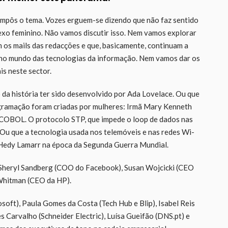
impôs o tema. Vozes erguem-se dizendo que não faz sentido
xo feminino. Não vamos discutir isso. Nem vamos explorar
 os mails das redacções e que, basicamente, continuam a
s no mundo das tecnologias da informação. Nem vamos dar os
is neste sector.
 da história ter sido desenvolvido por Ada Lovelace. Ou que
gramação foram criadas por mulheres: Irmã Mary Kenneth
 COBOL. O protocolo STP, que impede o loop de dados nas
. Ou que a tecnologia usada nos telemóveis e nas redes Wi-
z Hedy Lamarr na época da Segunda Guerra Mundial.
 Sheryl Sandberg (COO do Facebook), Susan Wojcicki (CEO
Whitman (CEO da HP).
oft), Paula Gomes da Costa (Tech Hub e Blip), Isabel Reis
es Carvalho (Schneider Electric), Luísa Gueifão (DNS.pt) e