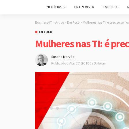
NOTÍCIAS
ENTREVISTA
EM FOCO
Business-IT
>
Artigo
>
Em Foco
>
Mulheres nas TI: é preciso ser ‘o
EM FOCO
Mulheres nas TI: é prec
Susana Marvão
Publicado a
Abr. 27, 2018 às 3:46 pm