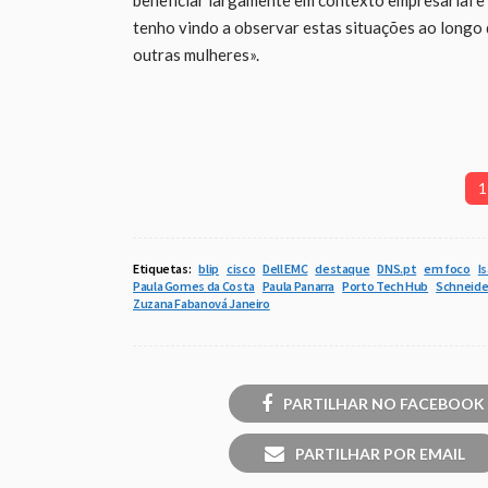
beneficiar largamente em contexto empresarial e
tenho vindo a observar estas situações ao longo 
outras mulheres».
1
Etiquetas:
blip
cisco
Dell EMC
destaque
DNS.pt
em foco
I
Paula Gomes da Costa
Paula Panarra
Porto Tech Hub
Schneider
Zuzana Fabanová Janeiro
PARTILHAR NO FACEBOOK
PARTILHAR POR EMAIL