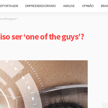
REPORTAGEM
EMPREENDEDORISMO
ANÁLISE
OPINIÃO
BRAN
ne of the guys’?
iso ser ‘one of the guys’?