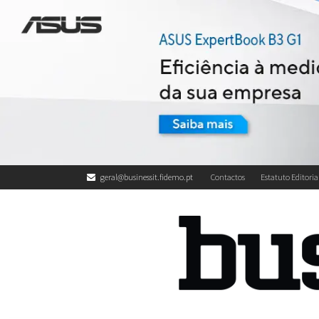
geral@businessit.fidemo.pt
Contactos
Estatuto Editoria