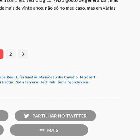
 em concreto tecnológico. «Não gosto de generalizar, mas
de mais de vinte anos, não só no meu caso, mas em várias
2
3
sabel Reis
Luísa Gueifão
Maria de Lurdes Carvalho
Microsoft
 Electric
Sofia Tenreiro
Tech Hub
tema
Wondercom
PARTILHAR NO TWITTER
MAIS