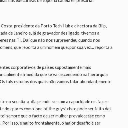
as das executivas de topo na cadeia empresarial.
osta, presidente da Porto Tech Hub e directora da Blip,
ada de Janeiro e, já de gravador desligado, tivemos a
eres nas TI. Daí que não nos surpreendeu quando nos
 homens, que reporta a um homem que, por sua vez… reporta a
entes corporativos de países supostamente mais
ncialmente à medida que se vai ascendendo na hierarquia
. Os tais estudos dos quais não vamos falar abundantemente
nte no seu dia-a-dia prende-se com a capacidade em fazer-
e dos pares como ‘one of the guys’. «Isto pode ser feito das
ntei sempre que o facto de ser mulher prevalecesse como
 Por isso, e muito frontalmente, o maior desafio é ser