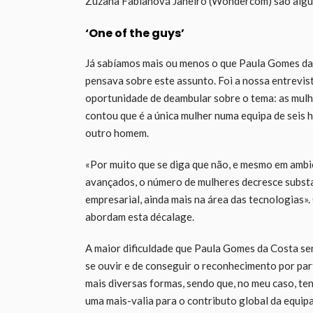
Zuzana Fabianová Janeiro (Wondercom) são algum
‘One of the guys’
Já sabíamos mais ou menos o que Paula Gomes da C
pensava sobre este assunto. Foi a nossa entrevist
oportunidade de deambular sobre o tema: as mulh
contou que é a única mulher numa equipa de seis
outro homem.
«Por muito que se diga que não, e mesmo em ambi
avançados, o número de mulheres decresce substa
empresarial, ainda mais na área das tecnologias»
abordam esta décalage.
A maior dificuldade que Paula Gomes da Costa se
se ouvir e de conseguir o reconhecimento por part
mais diversas formas, sendo que, no meu caso, te
uma mais-valia para o contributo global da equipa.