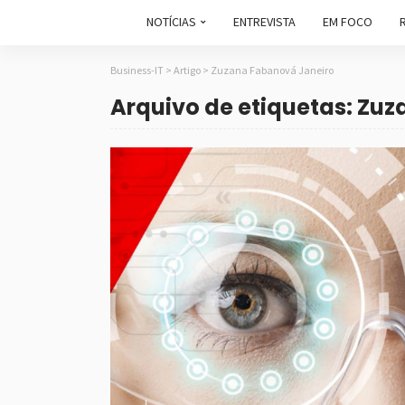
NOTÍCIAS
ENTREVISTA
EM FOCO
Business-IT
>
Artigo
>
Zuzana Fabanová Janeiro
Arquivo de etiquetas: Zu