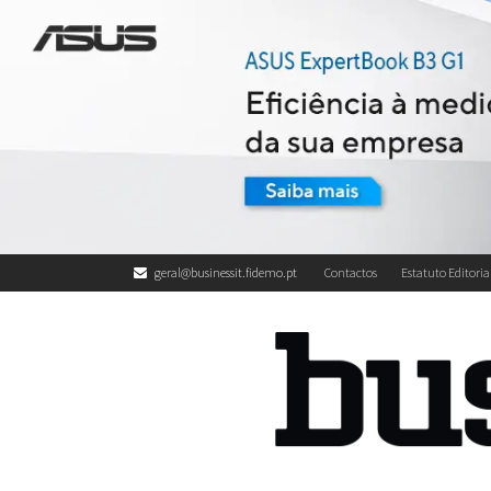
geral@businessit.fidemo.pt
Contactos
Estatuto Editoria