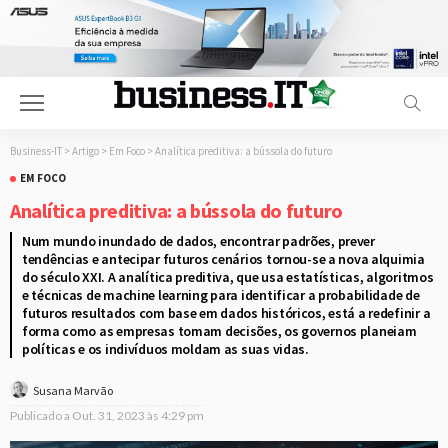
Business-IT
>
Artigo
>
Em Foco
>
Analítica preditiva: a bússola do futuro
EM FOCO
Analítica preditiva: a bússola do futuro
Num mundo inundado de dados, encontrar padrões, prever
tendências e antecipar futuros cenários tornou-se a nova alquimia
do século XXI. A analítica preditiva, que usa estatísticas, algoritmos
e técnicas de machine learning para identificar a probabilidade de
futuros resultados com base em dados históricos, está a redefinir a
forma como as empresas tomam decisões, os governos planeiam
políticas e os indivíduos moldam as suas vidas.
Susana Marvão
Publicado a
Out. 31, 2023 às 4:29 pm