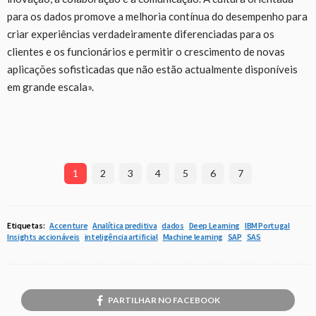
para os dados promove a melhoria contínua do desempenho para
criar experiências verdadeiramente diferenciadas para os
clientes e os funcionários e permitir o crescimento de novas
aplicações sofisticadas que não estão actualmente disponíveis
em grande escala».
1
2
3
4
5
6
7
Etiquetas:
Accenture
Analítica preditiva
dados
Deep Learning
IBM Portugal
Insights accionáveis
inteligência artificial
Machine learning
SAP
SAS
PARTILHAR NO FACEBOOK