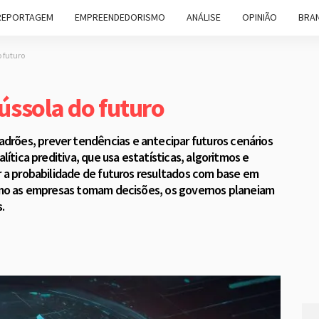
REPORTAGEM
EMPREENDEDORISMO
ANÁLISE
OPINIÃO
BRAN
o futuro
bússola do futuro
rões, prever tendências e antecipar futuros cenários
lítica preditiva, que usa estatísticas, algoritmos e
r a probabilidade de futuros resultados com base em
como as empresas tomam decisões, os governos planeiam
.