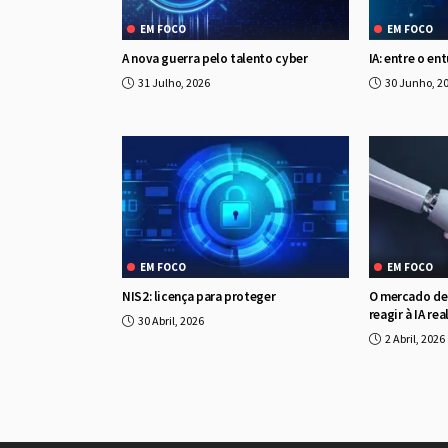
EM FOCO
EM FOCO
A nova guerra pelo talento cyber
IA: entre o en
31 Julho, 2026
30 Junho, 2
EM FOCO
EM FOCO
NIS2: licença para proteger
O mercado de 
reagir à IA re
30 Abril, 2026
2 Abril, 2026