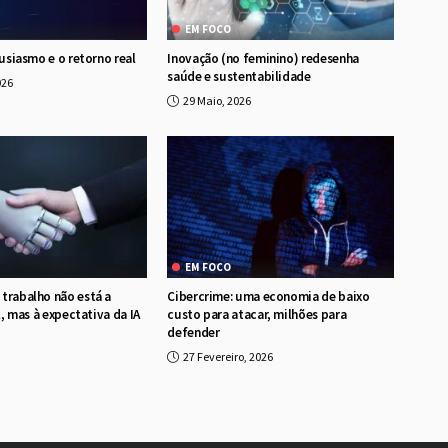
EM FOCO
tusiasmo e o retorno real
Inovação (no feminino) redesenha
saúde e sustentabilidade
026
29 Maio, 2026
EM FOCO
trabalho não está a
Cibercrime: uma economia de baixo
al, mas à expectativa da IA
custo para atacar, milhões para
defender
27 Fevereiro, 2026