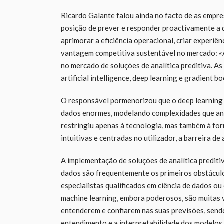
Ricardo Galante falou ainda no facto de as empre
posição de prever e responder proactivamente a 
aprimorar a eficiência operacional, criar experiê
vantagem competitiva sustentável no mercado: «
no mercado de soluções de analítica preditiva. A
artificial intelligence, deep learning e gradient b
O responsável pormenorizou que o deep learning 
dados enormes, modelando complexidades que ant
restringiu apenas à tecnologia, mas também à fo
intuitivas e centradas no utilizador, a barreira d
A implementação de soluções de analítica preditiv
dados são frequentemente os primeiros obstáculos
especialistas qualificados em ciência de dados ou
machine learning, embora poderosos, são muitas ve
entenderem e confiarem nas suas previsões, send
entendimento e a interpretabilidade dos modelos