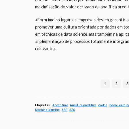
maximização do valor derivado da analítica pred
«Em primeiro lugar, as empresas devem garantir a 
promover uma cultura orientada por dados em tod
em técnicas de data science, mas também na aplicaç
implementação de processos totalmente integrad
relevante».
1
2
3
Etiquetas:
Accenture
Analítica preditiva
dados
Deep Learnin
Machine learning
SAP
SAS