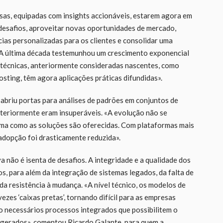
sas, equipadas com insights accionáveis, estarem agora em
desafios, aproveitar novas oportunidades de mercado,
ncias personalizadas para os clientes e consolidar uma
A última década testemunhou um crescimento exponencial
s técnicas, anteriormente consideradas nascentes, como
oosting, têm agora aplicações práticas difundidas».
abriu portas para análises de padrões em conjuntos de
eriormente eram insuperáveis. «A evolução não se
rma como as soluções são oferecidas. Com plataformas mais
e adopção foi drasticamente reduzida».
a não é isenta de desafios. A integridade e a qualidade dos
, para além da integração de sistemas legados, da falta de
 da resistência à mudança. «A nível técnico, os modelos de
zes ‘caixas pretas’, tornando difícil para as empresas
o necessários processos integrados que possibilitem o
 gerados», comentou Ricardo Galante, para quem a