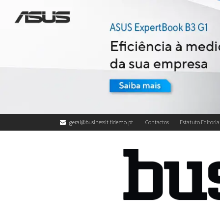
geral@businessit.fidemo.pt
Contactos
Estatuto Editoria