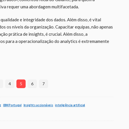
itiva requer uma abordagem multifacetada.
qualidade e integridade dos dados. Além disso, é vital
os os níveis da organização. Capacitar equipas, não apenas
ão prática de insights, é crucial. Além disso, a
os para a operacionalização do analytics é extremamente
4
5
6
7
g
IBM Portugal
Insights accionáveis
inteligência artificial