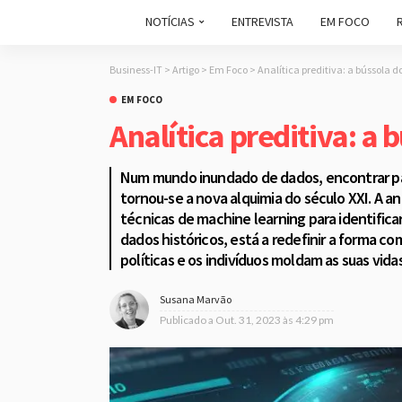
NOTÍCIAS
ENTREVISTA
EM FOCO
Business-IT
>
Artigo
>
Em Foco
>
Analítica preditiva: a bússola d
EM FOCO
Analítica preditiva: a 
Num mundo inundado de dados, encontrar pad
tornou-se a nova alquimia do século XXI. A ana
técnicas de machine learning para identifica
dados históricos, está a redefinir a forma 
políticas e os indivíduos moldam as suas vidas
Susana Marvão
Publicado a
Out. 31, 2023 às 4:29 pm