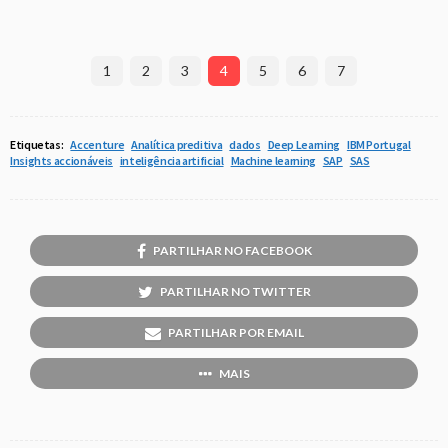
1
2
3
4
5
6
7
Etiquetas:
Accenture
Analítica preditiva
dados
Deep Learning
IBM Portugal
Insights accionáveis
inteligência artificial
Machine learning
SAP
SAS
PARTILHAR NO FACEBOOK
PARTILHAR NO TWITTER
PARTILHAR POR EMAIL
MAIS