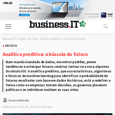
Business-IT
>
Artigo
>
Em Foco
>
Analítica preditiva: a bússola do futuro
EM FOCO
Analítica preditiva: a bússola do futuro
Num mundo inundado de dados, encontrar padrões, prever
tendências e antecipar futuros cenários tornou-se a nova alquimia
do século XXI. A analítica preditiva, que usa estatísticas, algoritmos
e técnicas de machine learning para identificar a probabilidade de
futuros resultados com base em dados históricos, está a redefinir a
forma como as empresas tomam decisões, os governos planeiam
políticas e os indivíduos moldam as suas vidas.
Susana Marvão
Publicado a
Out. 31, 2023 às 4:29 pm