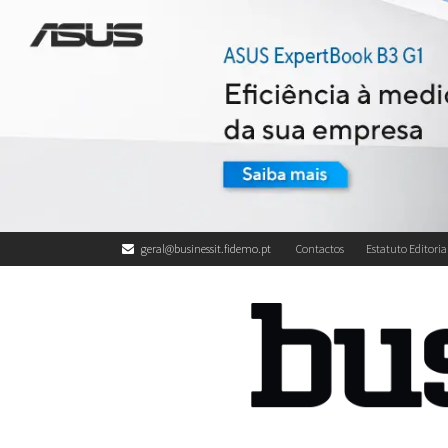
geral@businessit.fidemo.pt
Contactos
Estatuto Editoria