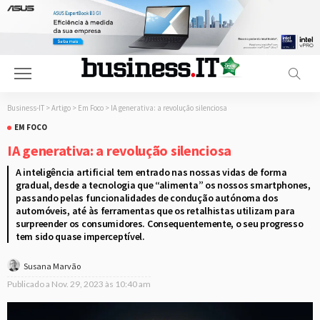
Business-IT
>
Artigo
>
Em Foco
>
IA generativa: a revolução silenciosa
EM FOCO
IA generativa: a revolução silenciosa
A inteligência artificial tem entrado nas nossas vidas de forma
gradual, desde a tecnologia que “alimenta” os nossos smartphones,
passando pelas funcionalidades de condução autónoma dos
automóveis, até às ferramentas que os retalhistas utilizam para
surpreender os consumidores. Consequentemente, o seu progresso
tem sido quase imperceptível.
Susana Marvão
Publicado a
Nov. 29, 2023 às 10:40 am