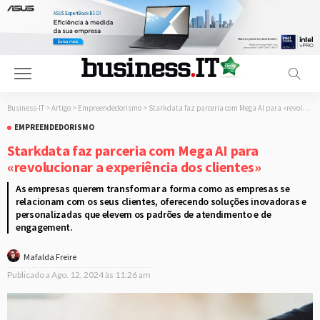
Business-IT
>
Artigo
>
Empreendedorismo
>
Starkdata faz parceria com Mega AI para «revolucionar a experiência dos clientes»
EMPREENDEDORISMO
Starkdata faz parceria com Mega AI para
«revolucionar a experiência dos clientes»
As empresas querem transformar a forma como as empresas se
relacionam com os seus clientes, oferecendo soluções inovadoras e
personalizadas que elevem os padrões de atendimento e de
engagement.
Mafalda Freire
Publicado a
Ago. 12, 2024 às 11:26 am