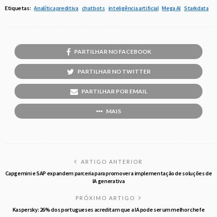
Etiquetas:
Analítica preditiva
chatbots
inteligência artificial
Mega AI
Starkdata
PARTILHAR NO FACEBOOK
PARTILHAR NO TWITTER
PARTILHAR POR EMAIL
MAIS
ARTIGO ANTERIOR
Capgemini e SAP expandem parceria para promover a implementação de soluções de
IA generativa
PRÓXIMO ARTIGO
Kaspersky: 26% dos portugueses acreditam que a IA pode ser um melhor chefe