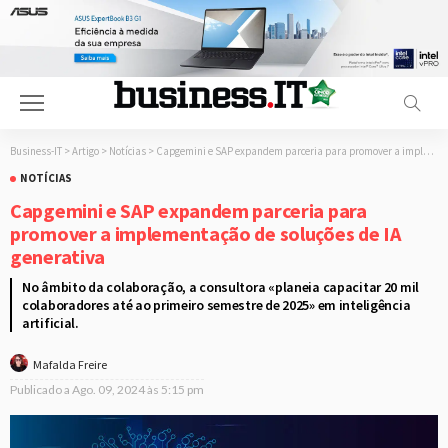
Business-IT
>
Artigo
>
Notícias
>
Capgemini e SAP expandem parceria para promover a implementação de soluções de IA generativa
NOTÍCIAS
Capgemini e SAP expandem parceria para
promover a implementação de soluções de IA
generativa
No âmbito da colaboração, a consultora «planeia capacitar 20 mil
colaboradores até ao primeiro semestre de 2025» em inteligência
artificial.
Mafalda Freire
Publicado a
Ago. 09, 2024 às 5:15 pm