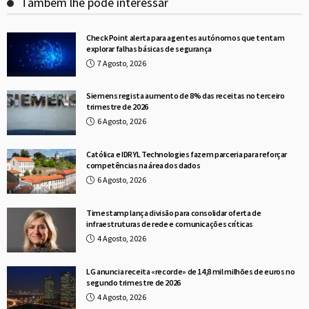
Também lhe pode interessar
Check Point alerta para agentes autónomos que tentam
explorar falhas básicas de segurança
7 Agosto, 2026
Siemens regista aumento de 8% das receitas no terceiro
trimestre de 2026
6 Agosto, 2026
Católica e IDRYL Technologies fazem parceria para reforçar
competências na área dos dados
6 Agosto, 2026
Timestamp lança divisão para consolidar oferta de
infraestruturas de rede e comunicações críticas
4 Agosto, 2026
LG anuncia receita «recorde» de 14,8 mil milhões de euros no
segundo trimestre de 2026
4 Agosto, 2026