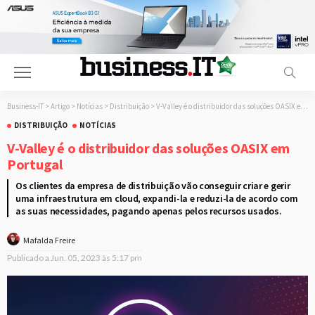
Business-IT
>
Artigo
>
Notícias
>
Distribuição
>
V-Valley é o distribuidor das soluções OASIX em Portugal
DISTRIBUIÇÃO
NOTÍCIAS
V-Valley é o distribuidor das soluções OASIX em
Portugal
Os clientes da empresa de distribuição vão conseguir criar e gerir
uma infraestrutura em cloud, expandi-la e reduzi-la de acordo com
as suas necessidades, pagando apenas pelos recursos usados.
Mafalda Freire
Publicado a
Jun. 05, 2023 às 5:17 pm