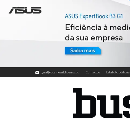
geral@businessit.fidemo.pt
Contactos
Estatuto Editoria