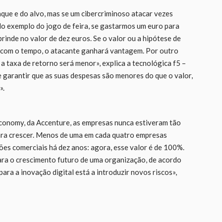
aque e do alvo, mas se um cibercriminoso atacar vezes
No exemplo do jogo de feira, se gastarmos um euro para
inde no valor de dez euros. Se o valor ou a hipótese de
e, com o tempo, o atacante ganhará vantagem. Por outro
, a taxa de retorno será menor», explica a tecnológica f5 –
e garantir que as suas despesas são menores do que o valor,
».
Economy, da Accenture, as empresas nunca estiveram tão
para crescer. Menos de uma em cada quatro empresas
ões comerciais há dez anos: agora, esse valor é de 100%.
ara o crescimento futuro de uma organização, de acordo
ara a inovação digital está a introduzir novos riscos»,