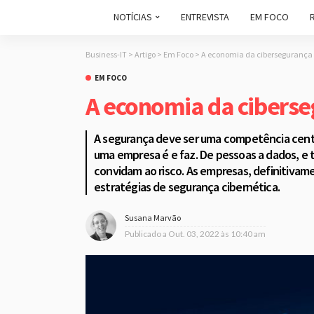
NOTÍCIAS
ENTREVISTA
EM FOCO
Business-IT
>
Artigo
>
Em Foco
>
A economia da cibersegurança
EM FOCO
A economia da cibers
A segurança deve ser uma competência centr
uma empresa é e faz. De pessoas a dados, e
convidam ao risco. As empresas, definitivam
estratégias de segurança cibernética.
Susana Marvão
Publicado a
Out. 03, 2022 às 10:40 am