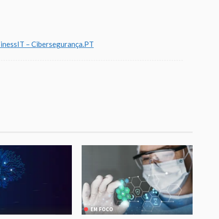
sinessIT – Cibersegurança.PT
EM FOCO