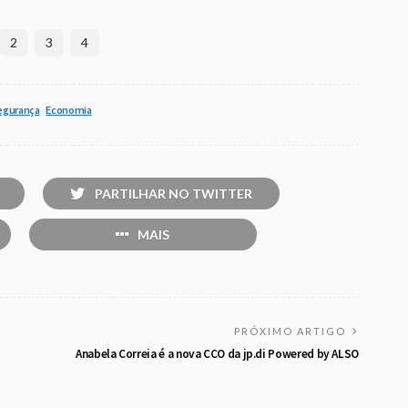
2
3
4
egurança
Economia
PARTILHAR NO TWITTER
MAIS
PRÓXIMO ARTIGO
Anabela Correia é a nova CCO da jp.di Powered by ALSO