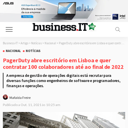
Business-IT
>
Artigo
>
Notícias
>
Nacional
>
PagerDuty abre escritório em Lisboa e quer contratar 100 colaboradores até ao final de 2022
NACIONAL
NOTÍCIAS
PagerDuty abre escritório em Lisboa e quer
contratar 100 colaboradores até ao final de 2022
A empresa de gestão de operações digitais está recrutar para
diversas funções como engenheiros de software e programadores,
finanças e operações.
Mafalda Freire
Publicado a
Out. 11, 2021 às 10:25 am