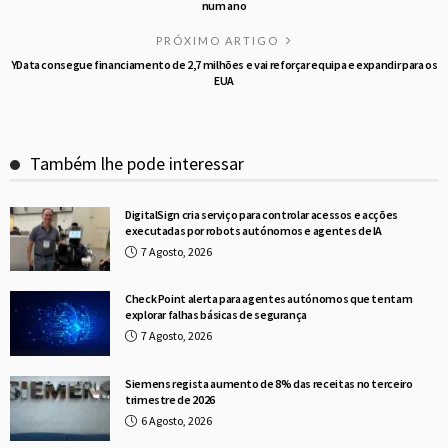
num ano
PRÓXIMO ARTIGO
YData consegue financiamento de 2,7 milhões e vai reforçar equipa e expandir para os
EUA
Também lhe pode interessar
DigitalSign cria serviço para controlar acessos e acções
executadas por robots autónomos e agentes de IA
7 Agosto, 2026
Check Point alerta para agentes autónomos que tentam
explorar falhas básicas de segurança
7 Agosto, 2026
Siemens regista aumento de 8% das receitas no terceiro
trimestre de 2026
6 Agosto, 2026