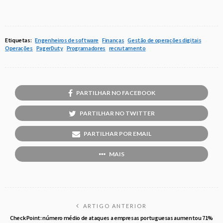
Etiquetas:
Engenheiros de software
Finanças
Gestão de operações digitais
Operações
PagerDuty
Programadores
recrutamento
PARTILHAR NO FACEBOOK
PARTILHAR NO TWITTER
PARTILHAR POR EMAIL
MAIS
ARTIGO ANTERIOR
Check Point: número médio de ataques a empresas portuguesas aumentou 71%