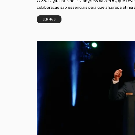
O 35.º Digital Business Congress da APDC, que teve 
colaboração são essenciais para que a Europa atinja 
LER MAIS