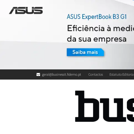
geral@businessit.fidemo.pt
Contactos
Estatuto Editoria