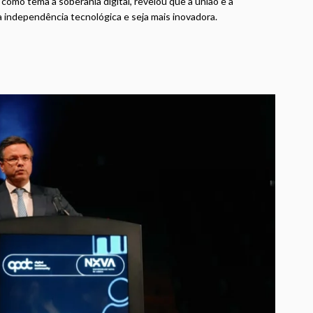
como tema a soberania digital, revelou que a união e a
a independência tecnológica e seja mais inovadora.