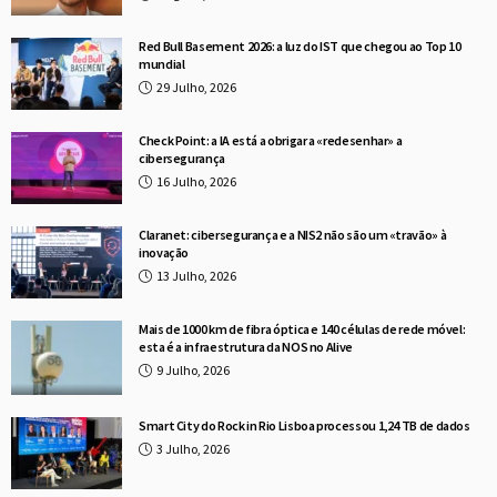
Red Bull Basement 2026: a luz do IST que chegou ao Top 10
mundial
29 Julho, 2026
Check Point: a IA está a obrigar a «redesenhar» a
cibersegurança
16 Julho, 2026
Claranet: cibersegurança e a NIS2 não são um «travão» à
inovação
13 Julho, 2026
Mais de 1000 km de fibra óptica e 140 células de rede móvel:
esta é a infraestrutura da NOS no Alive
9 Julho, 2026
Smart City do Rock in Rio Lisboa processou 1,24 TB de dados
3 Julho, 2026