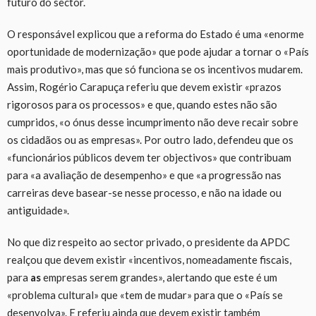
futuro do sector.
O responsável explicou que a reforma do Estado é uma «enorme
oportunidade de modernização» que pode ajudar a tornar o «País
mais produtivo», mas que só funciona se os incentivos mudarem.
Assim, Rogério Carapuça referiu que devem existir «prazos
rigorosos para os processos» e que, quando estes não são
cumpridos, «o ónus desse incumprimento não deve recair sobre
os cidadãos ou as empresas». Por outro lado, defendeu que os
«funcionários públicos devem ter objectivos» que contribuam
para «a avaliação de desempenho» e que «a progressão nas
carreiras deve basear-se nesse processo, e não na idade ou
antiguidade».
No que diz respeito ao sector privado, o presidente da APDC
realçou que devem existir «incentivos, nomeadamente fiscais,
para
as
empresas serem grandes», alertando que este é um
«problema cultural» que «tem de mudar» para que o «País se
desenvolva». E referiu ainda que devem existir também