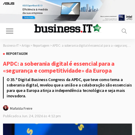
Business-IT
>
Artigo
>
Reportagem
>
APDC: a soberania digital é essencial para a «segurança e competitividade» da Europa
REPORTAGEM
APDC: a soberania digital é essencial para a
«segurança e competitividade» da Europa
O 35.º Digital Business Congress da APDC, que teve como tema a
soberania digital, revelou que a união e a colaboração são essenciais
para que a Europa atinja a independência tecnológica e seja mais
inovadora.
Mafalda Freire
Publicado a
Jun. 24, 2026 às 4:12 pm