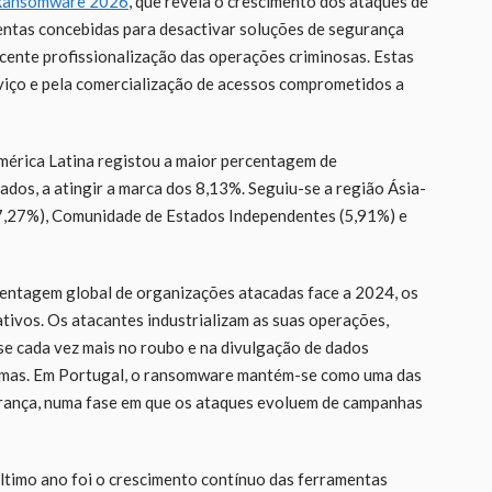
 Ransomware 2026
, que revela o crescimento dos ataques de
mentas concebidas para desactivar soluções de segurança
cente profissionalização das operações criminosas. Estas
viço e pela comercialização de acessos comprometidos a
mérica Latina registou a maior percentagem de
os, a atingir a marca dos 8,13%. Seguiu-se a região Ásia-
 (7,27%), Comunidade de Estados Independentes (5,91%) e
rcentagem global de organizações atacadas face a 2024, os
ativos. Os atacantes industrializam as suas operações,
e cada vez mais no roubo e na divulgação de dados
istemas. Em Portugal, o ransomware mantém-se como uma das
urança, numa fase em que os ataques evoluem de campanhas
ltimo ano foi o crescimento contínuo das ferramentas