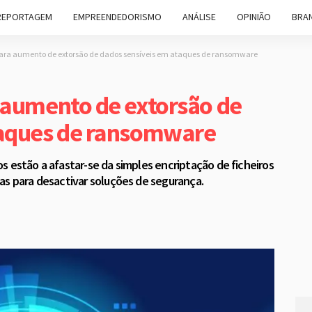
REPORTAGEM
EMPREENDEDORISMO
ANÁLISE
OPINIÃO
BRAN
para aumento de extorsão de dados sensíveis em ataques de ransomware
 aumento de extorsão de
taques de ransomware
s estão a afastar-se da simples encriptação de ficheiros
as para desactivar soluções de segurança.