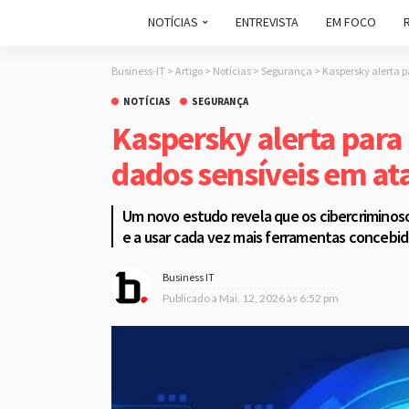
NOTÍCIAS
ENTREVISTA
EM FOCO
Business-IT
>
Artigo
>
Notícias
>
Segurança
>
Kaspersky alerta 
NOTÍCIAS
SEGURANÇA
Kaspersky alerta para
dados sensíveis em a
Um novo estudo revela que os cibercriminoso
e a usar cada vez mais ferramentas concebid
Business IT
Publicado a
Mai. 12, 2026 às 6:52 pm