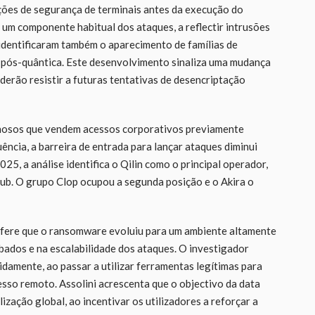
ções de segurança de terminais antes da execução do
um componente habitual dos ataques, a reflectir intrusões
identificaram também o aparecimento de famílias de
pós-quântica. Este desenvolvimento sinaliza uma mudança
erão resistir a futuras tentativas de desencriptação
minosos que vendem acessos corporativos previamente
cia, a barreira de entrada para lançar ataques diminui
25, a análise identifica o Qilin como o principal operador,
. O grupo Clop ocupou a segunda posição e o Akira o
refere que o ransomware evoluiu para um ambiente altamente
ados e na escalabilidade dos ataques. O investigador
amente, ao passar a utilizar ferramentas legítimas para
cesso remoto. Assolini acrescenta que o objectivo da data
ização global, ao incentivar os utilizadores a reforçar a