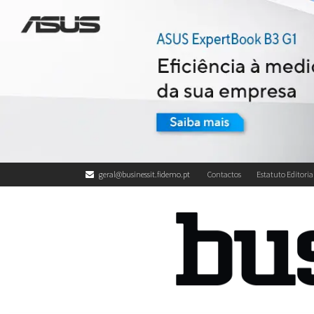
geral@businessit.fidemo.pt
Contactos
Estatuto Editoria