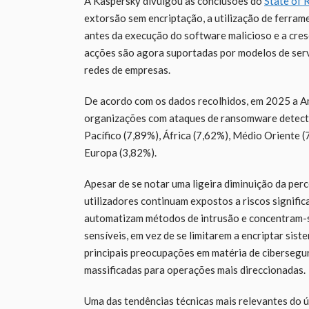
A Kaspersky divulgou as conclusões do
State of
extorsão sem encriptação, a utilização de ferra
antes da execução do software malicioso e a cres
acções são agora suportadas por modelos de ser
redes de empresas.
De acordo com os dados recolhidos, em 2025 a A
organizações com ataques de ransomware detectad
Pacífico (7,89%), África (7,62%), Médio Oriente
Europa (3,82%).
Apesar de se notar uma ligeira diminuição da pe
utilizadores continuam expostos a riscos signific
automatizam métodos de intrusão e concentram-s
sensíveis, em vez de se limitarem a encriptar s
principais preocupações em matéria de ciberseg
massificadas para operações mais direccionadas.
Uma das tendências técnicas mais relevantes do ú