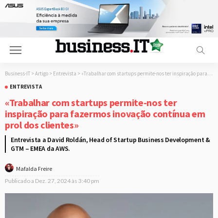
Business-IT
>
Artigo
>
Entrevista
>
«Trabalhar com startups permite-nos ter inspiração para fazermos inovação contínua em prol dos clientes»
ENTREVISTA
«Trabalhar com startups permite-nos ter
inspiração para fazermos inovação contínua em
prol dos clientes»
Entrevista a David Roldán, Head of Startup Business Development &
GTM – EMEA da AWS.
Mafalda Freire
Publicado a
Dez. 27, 2024 às 3:40 pm