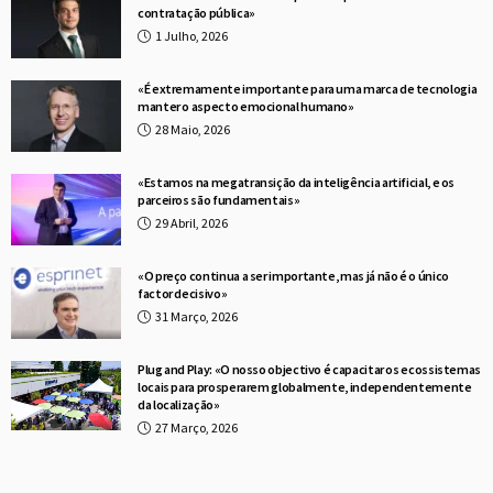
contratação pública»
1 Julho, 2026
«É extremamente importante para uma marca de tecnologia
manter o aspecto emocional humano»
28 Maio, 2026
«Estamos na megatransição da inteligência artificial, e os
parceiros são fundamentais»
29 Abril, 2026
«O preço continua a ser importante, mas já não é o único
factor decisivo»
31 Março, 2026
Plug and Play: «O nosso objectivo é capacitar os ecossistemas
locais para prosperarem globalmente, independentemente
da localização»
27 Março, 2026