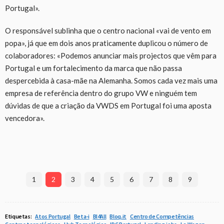
Portugal».
O responsável sublinha que o centro nacional «vai de vento em
popa», já que em dois anos praticamente duplicou o número de
colaboradores: «Podemos anunciar mais projectos que vêm para
Portugal e um fortalecimento da marca que não passa
despercebida à casa-mãe na Alemanha. Somos cada vez mais uma
empresa de referência dentro do grupo VW e ninguém tem
dúvidas de que a criação da VWDS em Portugal foi uma aposta
vencedora».
1
2
3
4
5
6
7
8
9
Etiquetas:
Atos Portugal
Beta-i
BI4All
Bloq.it
Centro de Competências