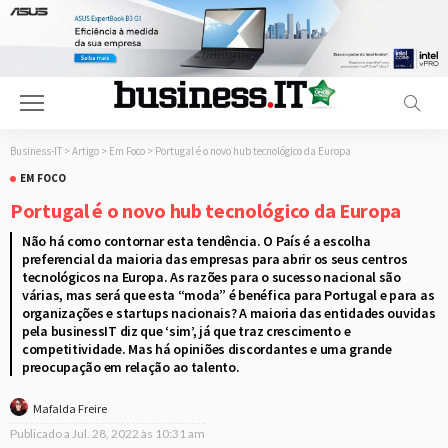
Business-IT
>
Artigo
>
Em Foco
>
Portugal é o novo hub tecnológico da Europa
EM FOCO
Portugal é o novo hub tecnológico da Europa
Não há como contornar esta tendência. O País é a escolha
preferencial da maioria das empresas para abrir os seus centros
tecnológicos na Europa. As razões para o sucesso nacional são
várias, mas será que esta “moda” é benéfica para Portugal e para as
organizações e startups nacionais? A maioria das entidades ouvidas
pela businessIT diz que ‘sim’, já que traz crescimento e
competitividade. Mas há opiniões discordantes e uma grande
preocupação em relação ao talento.
Mafalda Freire
Publicado a
Jul. 28, 2022 às 10:31 am