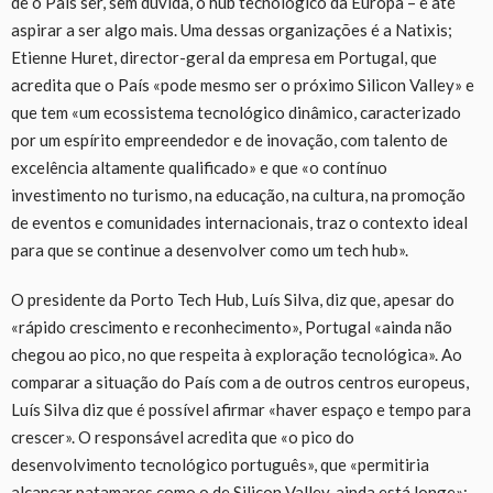
de o País ser, sem dúvida, o hub tecnológico da Europa – e até
aspirar a ser algo mais. Uma dessas organizações é a Natixis;
Etienne Huret, director-geral da empresa em Portugal, que
acredita que o País «pode mesmo ser o próximo Silicon Valley» e
que tem «um ecossistema tecnológico dinâmico, caracterizado
por um espírito empreendedor e de inovação, com talento de
excelência altamente qualificado» e que «o contínuo
investimento no turismo, na educação, na cultura, na promoção
de eventos e comunidades internacionais, traz o contexto ideal
para que se continue a desenvolver como um tech hub».
O presidente da Porto Tech Hub, Luís Silva, diz que, apesar do
«rápido crescimento e reconhecimento», Portugal «ainda não
chegou ao pico, no que respeita à exploração tecnológica». Ao
comparar a situação do País com a de outros centros europeus,
Luís Silva diz que é possível afirmar «haver espaço e tempo para
crescer». O responsável acredita que «o pico do
desenvolvimento tecnológico português», que «permitiria
alcançar patamares como o de Silicon Valley, ainda está longe»;