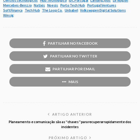
Centros tecnológicos
Hub Tecnológico
IDC Portugal
Landing.jobs
Le Wagon
Mercebes-Benz.io
Natixis
Noesis
Porto Tech Hub
Portugal Ventures
SoftFinança
Tech Hub
The Loop Co.
Unbabel
Volkswagen Digital Solutions
Winsig
PARTILHAR NO FACEBOOK
PARTILHAR NO TWITTER
PARTILHAR POR EMAIL
MAIS
ARTIGO ANTERIOR
Planeamento e comunicação são as “chaves” para recuperar rapidamente dos
incidentes
PRÓXIMO ARTIGO