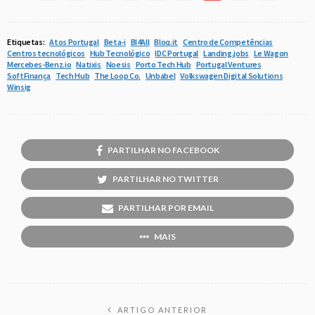
Etiquetas:
Atos Portugal
Beta-i
BI4All
Bloq.it
Centro de Competências
Centros tecnológicos
Hub Tecnológico
IDC Portugal
Landing.jobs
Le Wagon
Mercebes-Benz.io
Natixis
Noesis
Porto Tech Hub
Portugal Ventures
SoftFinança
Tech Hub
The Loop Co.
Unbabel
Volkswagen Digital Solutions
Winsig
PARTILHAR NO FACEBOOK
PARTILHAR NO TWITTER
PARTILHAR POR EMAIL
MAIS
ARTIGO ANTERIOR