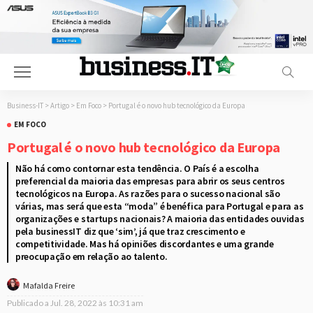
Business-IT
>
Artigo
>
Em Foco
>
Portugal é o novo hub tecnológico da Europa
EM FOCO
Portugal é o novo hub tecnológico da Europa
Não há como contornar esta tendência. O País é a escolha
preferencial da maioria das empresas para abrir os seus centros
tecnológicos na Europa. As razões para o sucesso nacional são
várias, mas será que esta “moda” é benéfica para Portugal e para as
organizações e startups nacionais? A maioria das entidades ouvidas
pela businessIT diz que ‘sim’, já que traz crescimento e
competitividade. Mas há opiniões discordantes e uma grande
preocupação em relação ao talento.
Mafalda Freire
Publicado a
Jul. 28, 2022 às 10:31 am