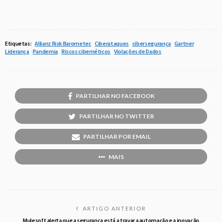
Etiquetas:
Allianz Risk Barometer.
Ciberataques
cibersegurança
Gartner
Liderança
Pandemia
Riscos cibernéticos
Violações de Dados
PARTILHAR NO FACEBOOK
PARTILHAR NO TWITTER
PARTILHAR POR EMAIL
MAIS
ARTIGO ANTERIOR
Mulesoft alerta que a segurança está a travar a automação e a inovação