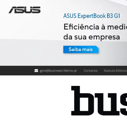
geral@businessit.fidemo.pt
Contactos
Estatuto Editoria