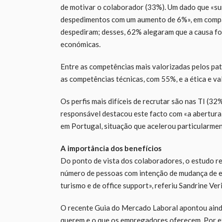
de motivar o colaborador (33%). Um dado que «sur
despedimentos com um aumento de 6%», em com
despediram; desses, 62% alegaram que a causa fo
económicas.
Entre as competências mais valorizadas pelos pat
as competências técnicas, com 55%, e a ética e v
Os perfis mais difíceis de recrutar são nas TI (3
responsável destacou este facto com «a abertura
em Portugal, situação que acelerou particularme
A importância dos benefícios
Do ponto de vista dos colaboradores, o estudo re
número de pessoas com intenção de mudança de em
turismo e de office support», referiu Sandrine Ve
O recente Guia do Mercado Laboral apontou aind
querem e o que os empregadores oferecem. Por exe