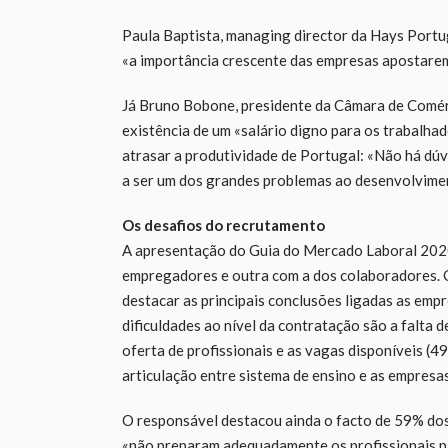
Paula Baptista, managing director da Hays Portu
«a importância crescente das empresas apostarem
Já Bruno Bobone, presidente da Câmara de Comérc
existência de um «salário digno para os trabalhad
atrasar a produtividade de Portugal: «Não há dúv
a ser um dos grandes problemas ao desenvolvimen
Os desafios do recrutamento
A apresentação do Guia do Mercado Laboral 2020 
empregadores e outra com a dos colaboradores. C
destacar as principais conclusões ligadas as emp
dificuldades ao nível da contratação são a falta 
oferta de profissionais e as vagas disponíveis (4
articulação entre sistema de ensino e as empresas
O responsável destacou ainda o facto de 59% dos
«não preparam adequadamente os profissionais p