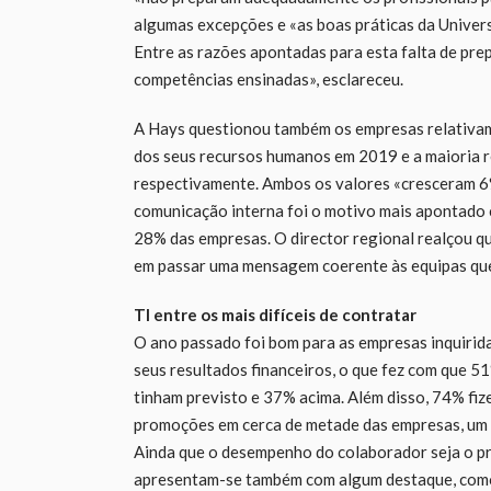
algumas excepções e «as boas práticas da Univers
Entre as razões apontadas para esta falta de pr
competências ensinadas», esclareceu.
A Hays questionou também os empresas relativame
dos seus recursos humanos em 2019 e a maioria r
respectivamente. Ambos os valores «cresceram 6% 
comunicação interna foi o motivo mais apontado
28% das empresas. O director regional realçou que
em passar uma mensagem coerente às equipas que
TI entre os mais difíceis de contratar
O ano passado foi bom para as empresas inquiri
seus resultados financeiros, o que fez com que 
tinham previsto e 37% acima. Além disso, 74% fi
promoções em cerca de metade das empresas, um v
Ainda que o desempenho do colaborador seja o pr
apresentam-se também com algum destaque, como 