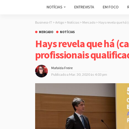
NOTÍCIAS
ENTREVISTA
EM FOCO
Business-IT
>
Artigo
>
Notícias
>
Mercado
>
Hays revela que há (
MERCADO
NOTÍCIAS
Hays revela que há (ca
profissionais qualific
Mafalda Freire
Publicado a
Mar. 30, 2020 às 4:03 pm