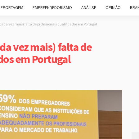
REPORTAGEM
EMPREENDEDORISMO
ANÁLISE
OPINIÃO
BRAN
cada vez mais) falta de profissionais qualificados em Portugal
da vez mais) falta de
ados em Portugal