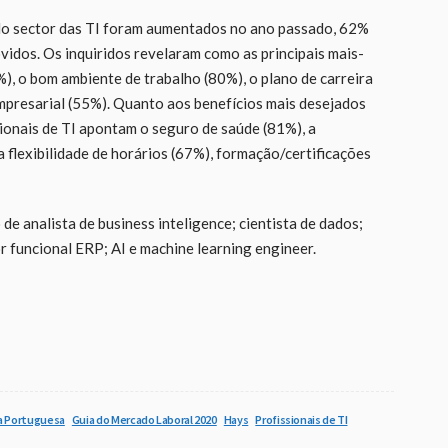
 do sector das TI foram aumentados no ano passado, 62%
dos. Os inquiridos revelaram como as principais mais-
0%), o bom ambiente de trabalho (80%), o plano de carreira
empresarial (55%). Quanto aos benefícios mais desejados
sionais de TI apontam o seguro de saúde (81%), a
 a flexibilidade de horários (67%), formação/certificações
e analista de business inteligence; cientista de dados;
or funcional ERP; AI e machine learning engineer.
ia Portuguesa
Guia do Mercado Laboral 2020
Hays
Profissionais de TI