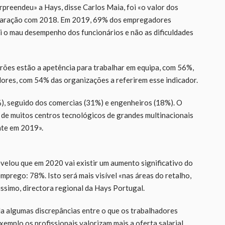
preendeu» a Hays, disse Carlos Maia, foi «o valor dos
paração com 2018. Em 2019, 69% dos empregadores
i o mau desempenho dos funcionários e não as dificuldades
rões estão a apetência para trabalhar em equipa, com 56%,
alores, com 54% das organizações a referirem esse indicador.
2%), seguido dos comercias (31%) e engenheiros (18%). O
 de muitos centros tecnológicos de grandes multinacionais
nte em 2019».
velou que em 2020 vai existir um aumento significativo do
prego: 78%. Isto será mais visível «nas áreas do retalho,
rissimo, directora regional da Hays Portugal.
a algumas discrepâncias entre o que os trabalhadores
mplo os profissionais valorizam mais a oferta salarial