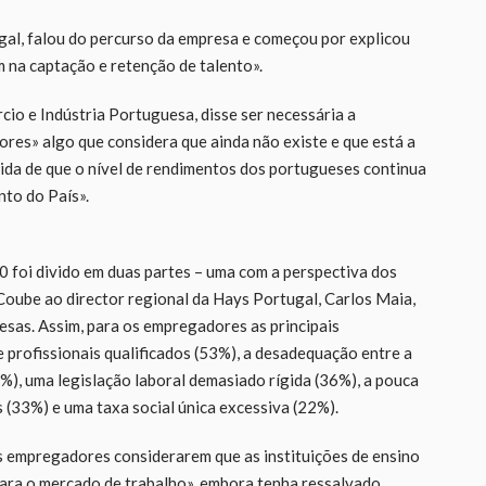
gal, falou do percurso da empresa e começou por explicou
 na captação e retenção de talento».
io e Indústria Portuguesa, disse ser necessária a
ores» algo que considera que ainda não existe e que está a
ida de que o nível de rendimentos dos portugueses continua
to do País».
foi divido em duas partes – uma com a perspectiva dos
oube ao director regional da Hays Portugal, Carlos Maia,
resas. Assim, para os empregadores as principais
de profissionais qualificados (53%), a desadequação entre a
9%), uma legislação laboral demasiado rígida (36%), a pouca
 (33%) e uma taxa social única excessiva (22%).
 empregadores considerarem que as instituições de ensino
ara o mercado de trabalho», embora tenha ressalvado