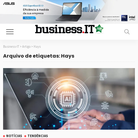
Business-IT
>
Artigo
>
Hays
Arquivo de etiquetas: Hays
NOTÍCIAS
TENDÊNCIAS