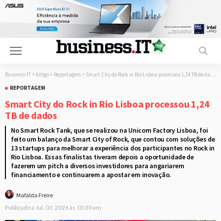
Business-IT
>
Artigo
>
Reportagem
>
Smart City do Rock in Rio Lisboa processou 1,24 TB de dados
REPORTAGEM
Smart City do Rock in Rio Lisboa processou 1,24
TB de dados
No Smart Rock Tank, que se realizou na Unicorn Factory Lisboa, foi
feito um balanço da Smart City of Rock, que contou com soluções de
13 startups para melhorar a experiência dos participantes no Rock in
Rio Lisboa. Essas finalistas tiveram depois a oportunidade de
fazerem um pitch a diversos investidores para angariarem
financiamento e continuarem a apostar em inovação.
Mafalda Freire
Publicado a
Jul. 03, 2026 às 10:30 am