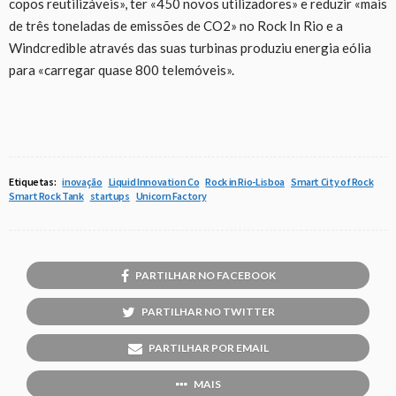
copos reutilizáveis», ter «450 novos utilizadores» e reduzir «mais
de três toneladas de emissões de CO2» no Rock In Rio e a
Windcredible através das suas turbinas produziu energia eólia
para «carregar quase 800 telemóveis».
Etiquetas:
inovação
Liquid Innovation Co
Rock in Rio-Lisboa
Smart City of Rock
Smart Rock Tank
startups
Unicorn Factory
PARTILHAR NO FACEBOOK
PARTILHAR NO TWITTER
PARTILHAR POR EMAIL
MAIS