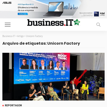
Business-IT
>
Artigo
>
Unicorn Factory
Arquivo de etiquetas: Unicorn Factory
REPORTAGEM