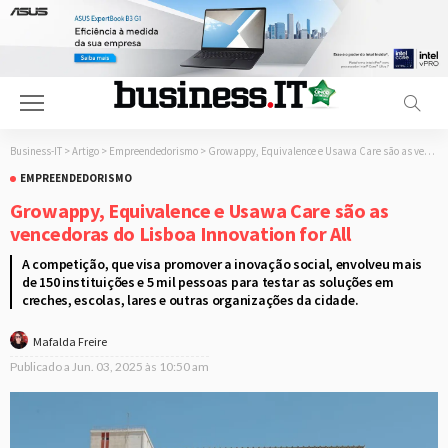
Business-IT
>
Artigo
>
Empreendedorismo
>
Growappy, Equivalence e Usawa Care são as vencedoras do Lisboa Innovation for All
EMPREENDEDORISMO
Growappy, Equivalence e Usawa Care são as
vencedoras do Lisboa Innovation for All
A competição, que visa promover a inovação social, envolveu mais
de 150 instituições e 5 mil pessoas para testar as soluções em
creches, escolas, lares e outras organizações da cidade.
Mafalda Freire
Publicado a
Jun. 03, 2025 às 10:50 am