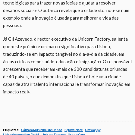
tecnológicas para trazer novas ideias e ajudar a resolver
desafios sociais». O autarca revela que a cidade «tornou-se num
exemplo onde a inovação é usada para melhorar a vida das
pessoas».
Já Gil Azevedo, director executivo da Unicorn Factory, salienta
que «este prémio é um marco significativo para Lisboa,
traduzindo-se em impacto tangível no dia-a-dia da cidade, em
áreas críticas como saúde, educação e imigração». O responsável
acrescenta que receberam «mais de 300 candidaturas oriundas
de 40 países, o que demonstra que Lisboa é hoje uma cidade
capaz de atrair talento internacional e transformar inovação em
impacto real».
Etiquetas:
Câmara Municipal de Lisboa
Equivalence
Growappy
Lisboa Innovation For All
Unicorn Factory
Usawa Care