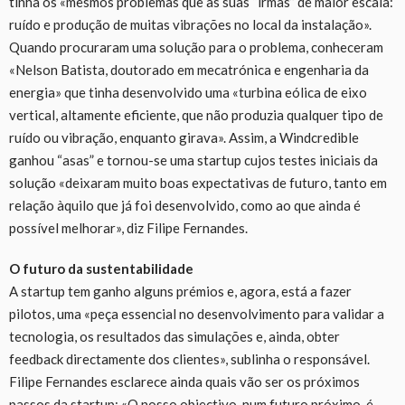
tinha os «mesmos problemas que as suas “irmãs” de maior escala:
ruído e produção de muitas vibrações no local da instalação».
Quando procuraram uma solução para o problema, conheceram
«Nelson Batista, doutorado em mecatrónica e engenharia da
energia» que tinha desenvolvido uma «turbina eólica de eixo
vertical, altamente eficiente, que não produzia qualquer tipo de
ruído ou vibração, enquanto girava». Assim, a Windcredible
ganhou “asas” e tornou-se uma startup cujos testes iniciais da
solução «deixaram muito boas expectativas de futuro, tanto em
relação àquilo que já foi desenvolvido, como ao que ainda é
possível melhorar», diz Filipe Fernandes.
O futuro da sustentabilidade
A startup tem ganho alguns prémios e, agora, está a fazer
pilotos, uma «peça essencial no desenvolvimento para validar a
tecnologia, os resultados das simulações e, ainda, obter
feedback directamente dos clientes», sublinha o responsável.
Filipe Fernandes esclarece ainda quais vão ser os próximos
passos da startup: «O nosso objectivo, num futuro próximo, é