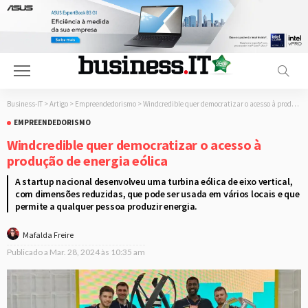
Business-IT
>
Artigo
>
Empreendedorismo
>
Windcredible quer democratizar o acesso à produção de energia eólica
EMPREENDEDORISMO
Windcredible quer democratizar o acesso à
produção de energia eólica
A startup nacional desenvolveu uma turbina eólica de eixo vertical,
com dimensões reduzidas, que pode ser usada em vários locais e que
permite a qualquer pessoa produzir energia.
Mafalda Freire
Publicado a
Mar. 28, 2024 às 10:35 am