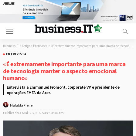
Business-IT
>
Artigo
>
Entrevista
>
«É extremamente importante para uma marca de tecnologia manter o aspecto emocional humano»
ENTREVISTA
«É extremamente importante para uma marca
de tecnologia manter o aspecto emocional
humano»
Entrevista a Emmanuel Fromont, corporate VP e presidente de
operações EMEA da Acer.
Mafalda Freire
Publicado a
Mai. 28, 2026 às 10:30 am