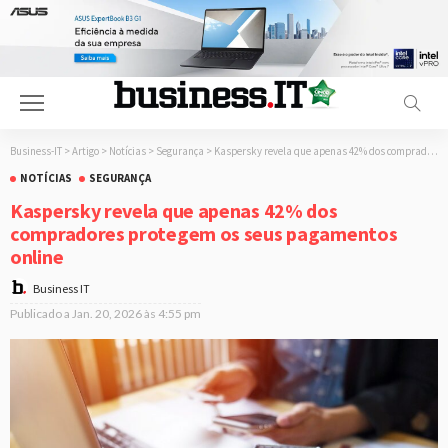
Business-IT
>
Artigo
>
Notícias
>
Segurança
>
Kaspersky revela que apenas 42% dos compradores protegem os seus pagamentos online
NOTÍCIAS
SEGURANÇA
Kaspersky revela que apenas 42% dos
compradores protegem os seus pagamentos
online
Business IT
Publicado a
Jan. 20, 2026 às 4:55 pm