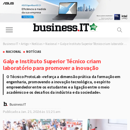
Business-IT
>
Artigo
>
Notícias
>
Nacional
>
Galp e Instituto Superior Técnico criam laboratório para promover a inovação
NACIONAL
NOTÍCIAS
Galp e Instituto Superior Técnico criam
laboratório para promover a inovação
O Técnico ProtoLab «reforça a dimensão prática da formação em
engenharia, promovendo a inovação tecnológica, o espírito
empreendedor entre os estudantes e a ligação entre o meio
académico e os desafios da indústria e da sociedade».
Business IT
Publicado a
Jan. 21, 2026 às 11:21 am