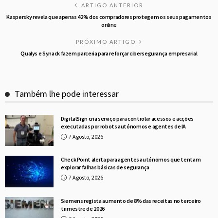
ARTIGO ANTERIOR
Kaspersky revela que apenas 42% dos compradores protegem os seus pagamentos
online
PRÓXIMO ARTIGO
Qualys e Synack fazem parceria para reforçar cibersegurança empresarial
Também lhe pode interessar
DigitalSign cria serviço para controlar acessos e acções
executadas por robots autónomos e agentes de IA
7 Agosto, 2026
Check Point alerta para agentes autónomos que tentam
explorar falhas básicas de segurança
7 Agosto, 2026
Siemens regista aumento de 8% das receitas no terceiro
trimestre de 2026