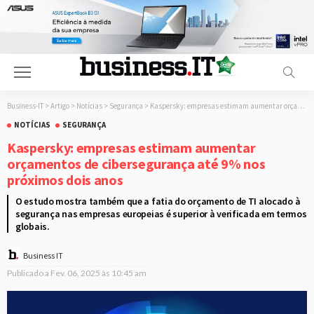
Business-IT
>
Artigo
>
Notícias
>
Segurança
>
Kaspersky: empresas estimam aumentar orçamentos de cibersegurança até 9% nos próximos dois anos
NOTÍCIAS
SEGURANÇA
Kaspersky: empresas estimam aumentar
orçamentos de cibersegurança até 9% nos
próximos dois anos
O estudo mostra também que a fatia do orçamento de TI alocado à
segurança nas empresas europeias é superior à verificada em termos
globais.
Business IT
Publicado a
Fev. 06, 2025 às 10:45 am