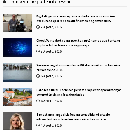
Também lhe pode interessar
DigitalSign cria serviço para controlar acessos e acções
executadas por robots autónomos e agentes de IA
7 Agosto, 2026
Check Point alerta para agentes autónomos que tentam
explorar falhas básicas de segurança
7 Agosto, 2026
Siemens regista aumento de 8% das receitas no terceiro
trimestre de 2026
6 Agosto, 2026
Católica e IDRYL Technologies fazem parceria para reforçar
competências na área dos dados
6 Agosto, 2026
Timestamp lança divisão para consolidar oferta de
infraestruturas de rede e comunicações críticas
4 Agosto, 2026