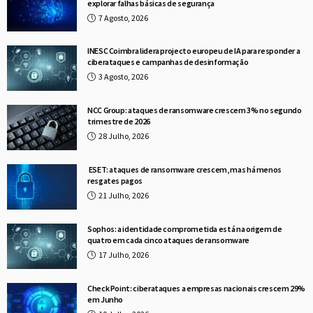
explorar falhas básicas de segurança
7 Agosto, 2026
INESC Coimbra lidera projecto europeu de IA para responder a
ciberataques e campanhas de desinformação
3 Agosto, 2026
NCC Group: ataques de ransomware crescem 3% no segundo
trimestre de 2026
28 Julho, 2026
ESET: ataques de ransomware crescem, mas há menos
resgates pagos
21 Julho, 2026
Sophos: a identidade comprometida está na origem de
quatro em cada cinco ataques de ransomware
17 Julho, 2026
Check Point: ciberataques a empresas nacionais crescem 29%
em Junho