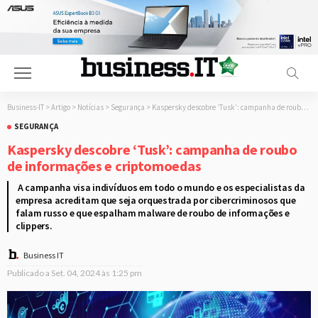
Business-IT
>
Artigo
>
Notícias
>
Segurança
>
Kaspersky descobre ‘Tusk’: campanha de roubo de informações e criptomoedas
SEGURANÇA
Kaspersky descobre ‘Tusk’: campanha de roubo
de informações e criptomoedas
A campanha visa indivíduos em todo o mundo e os especialistas da
empresa acreditam que seja orquestrada por cibercriminosos que
falam russo e que espalham malware de roubo de informações e
clippers.
Business IT
Publicado a
Set. 04, 2024 às 1:25 pm