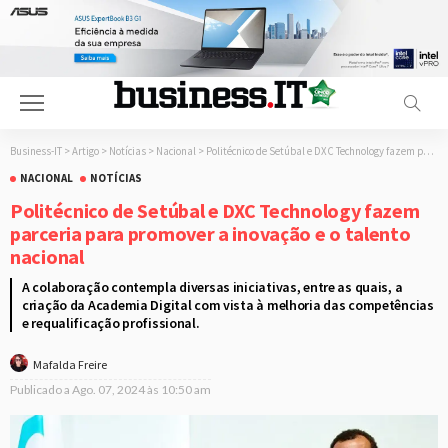
Business-IT
>
Artigo
>
Notícias
>
Nacional
>
Politécnico de Setúbal e DXC Technology fazem parceria para promover a inovação e o talento nacional
NACIONAL
NOTÍCIAS
Politécnico de Setúbal e DXC Technology fazem
parceria para promover a inovação e o talento
nacional
A colaboração contempla diversas iniciativas, entre as quais, a
criação da Academia Digital com vista à melhoria das competências
e requalificação profissional.
Mafalda Freire
Publicado a
Ago. 07, 2024 às 10:50 am