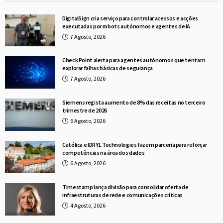
DigitalSign cria serviço para controlar acessos e acções
executadas por robots autónomos e agentes de IA
7 Agosto, 2026
Check Point alerta para agentes autónomos que tentam
explorar falhas básicas de segurança
7 Agosto, 2026
Siemens regista aumento de 8% das receitas no terceiro
trimestre de 2026
6 Agosto, 2026
Católica e IDRYL Technologies fazem parceria para reforçar
competências na área dos dados
6 Agosto, 2026
Timestamp lança divisão para consolidar oferta de
infraestruturas de rede e comunicações críticas
4 Agosto, 2026