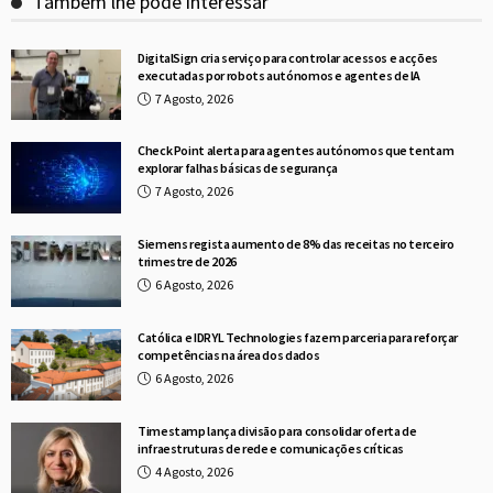
Também lhe pode interessar
DigitalSign cria serviço para controlar acessos e acções
executadas por robots autónomos e agentes de IA
7 Agosto, 2026
Check Point alerta para agentes autónomos que tentam
explorar falhas básicas de segurança
7 Agosto, 2026
Siemens regista aumento de 8% das receitas no terceiro
trimestre de 2026
6 Agosto, 2026
Católica e IDRYL Technologies fazem parceria para reforçar
competências na área dos dados
6 Agosto, 2026
Timestamp lança divisão para consolidar oferta de
infraestruturas de rede e comunicações críticas
4 Agosto, 2026