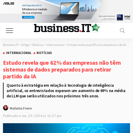
Business-IT
>
Artigo
>
Notícias
>
Internacional
>
Estudo revela que 62% das empresas não têm sistemas de dados preparados para retirar partido da IA
INTERNACIONAL
NOTÍCIAS
Estudo revela que 62% das empresas não têm
sistemas de dados preparados para retirar
partido da IA
Quanto à estratégia em relação à tecnologia de inteligência
artificial, os entrevistados esperam um aumento de 69% na média
de LLM que serão utilizados nos próximos três anos.
Mafalda Freire
Publicado a
Jan. 29, 2024 às 12:27 pm