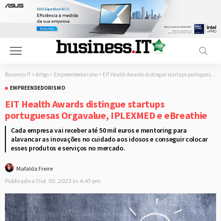
Business-IT
>
Artigo
>
Empreendedorismo
>
EIT Health Awards distingue startups portuguesas Orgavalue, IPLEXMED e eBreathie
EMPREENDEDORISMO
EIT Health Awards distingue startups
portuguesas Orgavalue, IPLEXMED e eBreathie
Cada empresa vai receber até 50 mil euros e mentoring para
alavancar as inovações no cuidado aos idosos e conseguir colocar
esses produtos e serviços no mercado.
Mafalda Freire
Publicado a
Out. 03, 2023 às 4:45 pm