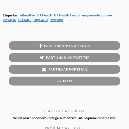
Etiquetas:
eBreathie
EIT Health
EIT Health Awards
empreendedorismo
inovação
IPLEXMED
Orgavalue
startups
PARTILHAR NO FACEBOOK
PARTILHAR NO TWITTER
PARTILHAR POR EMAIL
MAIS
ARTIGO ANTERIOR
Vendas da Esprinet em Portugal aumentam 14% no primeiro semestre
PRÓXIMO ARTIGO