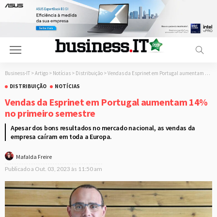
Business-IT
>
Artigo
>
Notícias
>
Distribuição
>
Vendas da Esprinet em Portugal aumentam 14% no primeiro semestre
DISTRIBUIÇÃO
NOTÍCIAS
Vendas da Esprinet em Portugal aumentam 14%
no primeiro semestre
Apesar dos bons resultados no mercado nacional, as vendas da
empresa caíram em toda a Europa.
Mafalda Freire
Publicado a
Out. 03, 2023 às 11:50 am