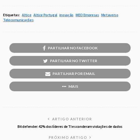
Etiquetas:
Altice
Altice Portugal
inovação
MEO Empresas
Metaverso
Telecomunicações
PARTILHAR NO FACEBOOK
PARTILHAR NO TWITTER
PARTILHAR POR EMAIL
MAIS
ARTIGO ANTERIOR
Bitdefender: 42% dos líderes de TI esconderam violações de dados
PRÓXIMO ARTIGO