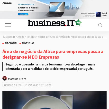
Business-IT
>
Artigo
>
Notícias
>
Nacional
>
Área de negócio da Altice para empresas passa a designar-se MEO Empresas
NACIONAL
NOTÍCIAS
Área de negócio da Altice para empresas passa a
designar-se MEO Empresas
Segundo o operador, a marca tem uma nova abordagem mais
orientada para a realidade do tecido empresarial português.
Mafalda Freire
Publicado a
Mai. 22, 2023 às 11:18 am