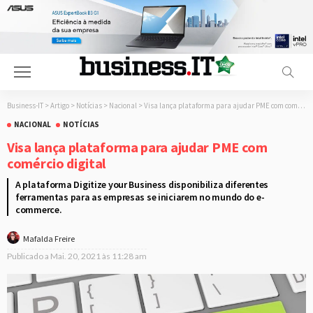
Business-IT
>
Artigo
>
Notícias
>
Nacional
>
Visa lança plataforma para ajudar PME com comércio digital
NACIONAL
NOTÍCIAS
Visa lança plataforma para ajudar PME com
comércio digital
A plataforma Digitize your Business disponibiliza diferentes
ferramentas para as empresas se iniciarem no mundo do e-
commerce.
Mafalda Freire
Publicado a
Mai. 20, 2021 às 11:28 am