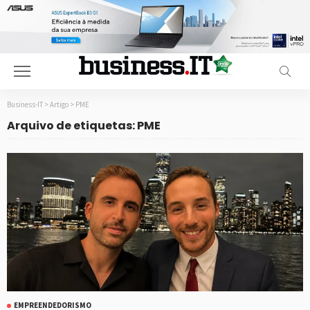
Business-IT
>
Artigo
>
PME
Arquivo de etiquetas: PME
EMPREENDEDORISMO