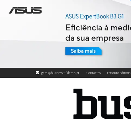
geral@businessit.fidemo.pt
Contactos
Estatuto Editoria