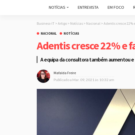
NOTÍCIAS
ENTREVISTA
EM FOCO
Business-IT
>
Artigo
>
Notícias
>
Nacional
>
Adentis cresce 22% 
NACIONAL
NOTÍCIAS
Adentis cresce 22% e f
A equipa da consultora também aumentou e 
Mafalda Freire
Publicado a
Mar. 09, 2021 às 10:32 am