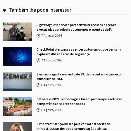
Também lhe pode interessar
DigitalSign cria serviço para controlar acessos e acções
executadas por robots autónomos e agentes de IA
7 Agosto, 2026
Check Point alerta para agentes autónomos que tentam
explorar falhas básicas de segurança
7 Agosto, 2026
Siemens regista aumento de 8% das receitas no terceiro
trimestre de 2026
6 Agosto, 2026
Católica e IDRYL Technologies fazem parceria para reforçar
competências na área dos dados
6 Agosto, 2026
Timestamp lança divisão para consolidar oferta de
infraestruturas de rede e comunicações críticas