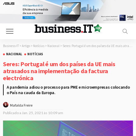
Business-IT
>
Artigo
>
Notícias
>
Nacional
>
Seres: Portugal é um dos países da UE mais atrasados na implementação da factura electrónica
NACIONAL
NOTÍCIAS
Seres: Portugal é um dos países da UE mais
atrasados na implementação da factura
electrónica
A pandemia adiou o processo para PME e microempresas colocando
o País na cauda da Europa.
Mafalda Freire
Publicado a
Jan. 25, 2021 às 10:09 am