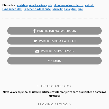
Etiquetas:
analítica
Analítica Avançada
atendimento ao cliente
estudo
Experience 2030
Experiência do cliente
Marketing analytics
SAS
PARTILHAR NO FACEBOOK
PARTILHAR NO TWITTER
PARTILHAR POR EMAIL
MAIS
ARTIGO ANTERIOR
Novo valor conjunto: a Huawei partilha um valor conjunto com os clientes e parceiros
europeus
PRÓXIMO ARTIGO