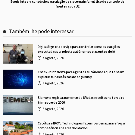
Everis integra consórcio para criação de sistema informático de controlo de
fronteiras da UE
Também lhe pode interessar
DigitalSign cria serviço para controlar acessos e acções
executadas por robots autónomos e agentes de IA
7 Agosto, 2026
Check Point alerta para agentes autónomos que tentam
explorar falhas básicas de segurança
7 Agosto, 2026
Siemens regista aumento de 8% das receitas no terceiro
trimestre de 2026
6 Agosto, 2026
Católica e IDRYL Technologies fazem parceria para reforçar
competências na área dos dados
6 Agosto, 2026