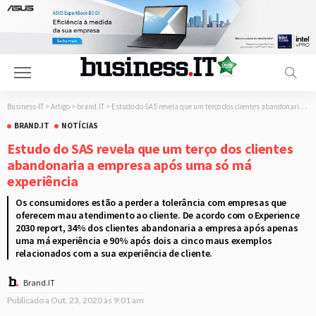
Business-IT
>
Artigo
>
brand.IT
>
Estudo do SAS revela que um terço dos clientes abandonaria a empresa após uma só má experiência
BRAND.IT
NOTÍCIAS
Estudo do SAS revela que um terço dos clientes
abandonaria a empresa após uma só má
experiência
Os consumidores estão a perder a tolerância com empresas que
oferecem mau atendimento ao cliente. De acordo com o Experience
2030 report, 34% dos clientes abandonaria a empresa após apenas
uma má experiência e 90% após dois a cinco maus exemplos
relacionados com a sua experiência de cliente.
Brand.IT
Publicado a
Out. 23, 2020 às 9:01 am