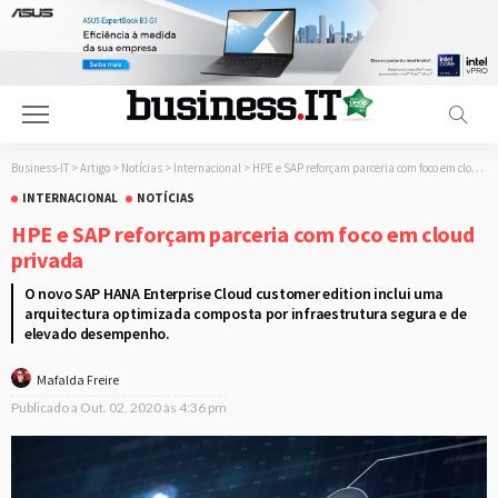
Business-IT
>
Artigo
>
Notícias
>
Internacional
>
HPE e SAP reforçam parceria com foco em cloud privada
INTERNACIONAL
NOTÍCIAS
HPE e SAP reforçam parceria com foco em cloud
privada
O novo SAP HANA Enterprise Cloud customer edition inclui uma
arquitectura optimizada composta por infraestrutura segura e de
elevado desempenho.
Mafalda Freire
Publicado a
Out. 02, 2020 às 4:36 pm