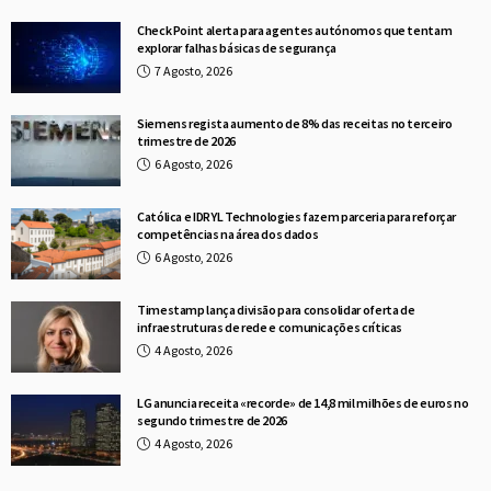
Check Point alerta para agentes autónomos que tentam
explorar falhas básicas de segurança
7 Agosto, 2026
Siemens regista aumento de 8% das receitas no terceiro
trimestre de 2026
6 Agosto, 2026
Católica e IDRYL Technologies fazem parceria para reforçar
competências na área dos dados
6 Agosto, 2026
Timestamp lança divisão para consolidar oferta de
infraestruturas de rede e comunicações críticas
4 Agosto, 2026
LG anuncia receita «recorde» de 14,8 mil milhões de euros no
segundo trimestre de 2026
4 Agosto, 2026