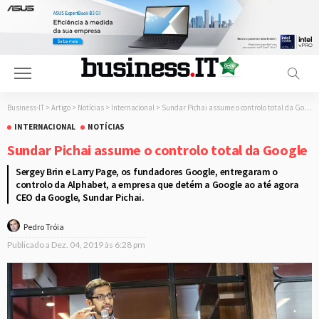
Business-IT
>
Artigo
>
Notícias
>
Internacional
>
Sundar Pichai assume o controlo total da Google
INTERNACIONAL
NOTÍCIAS
Sundar Pichai assume o controlo total da Google
Sergey Brin e Larry Page, os fundadores Google, entregaram o
controlo da Alphabet, a empresa que detém a Google ao até agora
CEO da Google, Sundar Pichai.
Pedro Tróia
Publicado a
Dez. 04, 2019 às 6:28 pm