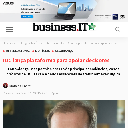
Business-IT
>
Artigo
>
Notícias
>
Internacional
>
IDC lança plataforma para apoiar decisores
INTERNACIONAL
NOTÍCIAS
SEGURANÇA
IDC lança plataforma para apoiar decisores
O Knowledge Pass permite acesso às principais tendências, casos
práticos de utilização e dados essenciais de transformação digital.
Mafalda Freire
Publicado a
Mai. 31, 2019 às 3:39 pm