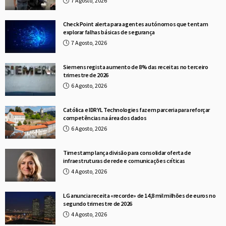
7 Agosto, 2026
Check Point alerta para agentes autónomos que tentam
explorar falhas básicas de segurança
7 Agosto, 2026
Siemens regista aumento de 8% das receitas no terceiro
trimestre de 2026
6 Agosto, 2026
Católica e IDRYL Technologies fazem parceria para reforçar
competências na área dos dados
6 Agosto, 2026
Timestamp lança divisão para consolidar oferta de
infraestruturas de rede e comunicações críticas
4 Agosto, 2026
LG anuncia receita «recorde» de 14,8 mil milhões de euros no
segundo trimestre de 2026
4 Agosto, 2026