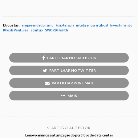
Etiquetas:
empreendedorismo
Fisioterapia
inteligência artificial
Investimento
Khosla Ventures
startup
SWORD Health
PARTILHAR NO FACEBOOK
PARTILHAR NO TWITTER
PARTILHAR POR EMAIL
MAIS
ARTIGO ANTERIOR
Lenovo anuncia a atualização do portfólio de data center