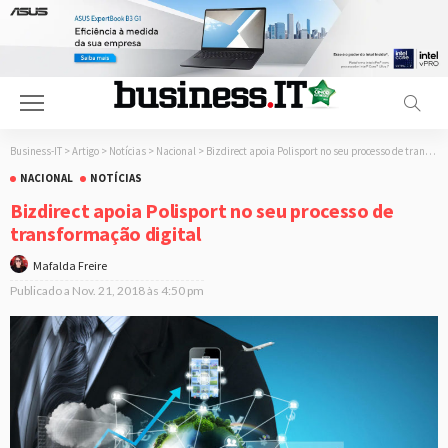
Business-IT
>
Artigo
>
Notícias
>
Nacional
>
Bizdirect apoia Polisport no seu processo de transformação digital
NACIONAL
NOTÍCIAS
Bizdirect apoia Polisport no seu processo de
transformação digital
Mafalda Freire
Publicado a
Nov. 21, 2018 às 4:50 pm