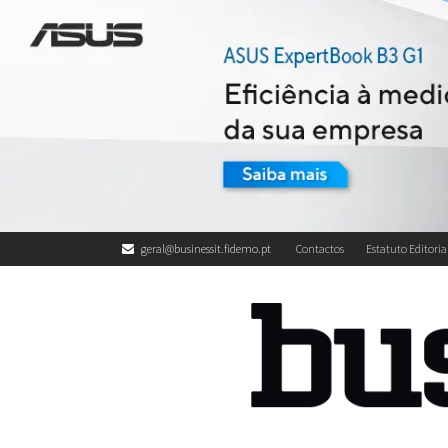
geral@businessit.fidemo.pt
Contactos
Estatuto Editoria