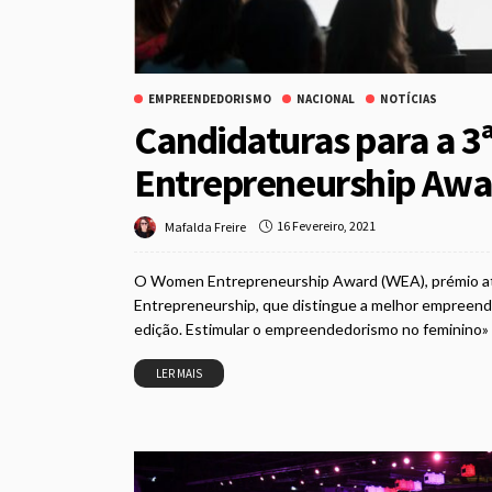
EMPREENDEDORISMO
NACIONAL
NOTÍCIAS
Candidaturas para a 3
Entrepreneurship Awar
16 Fevereiro, 2021
Mafalda Freire
O Women Entrepreneurship Award (WEA), prémio atri
Entrepreneurship, que distingue a melhor empreendedo
edição. Estimular o empreendedorismo no feminino» é
LER MAIS