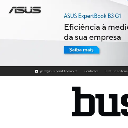
geral@businessit.fidemo.pt
Contactos
Estatuto Editoria