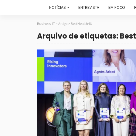
NOTÍCIAS
ENTREVISTA
EM FOCO
Business-IT
>
Artigo
>
BestHealth4U
Arquivo de etiquetas: Bes