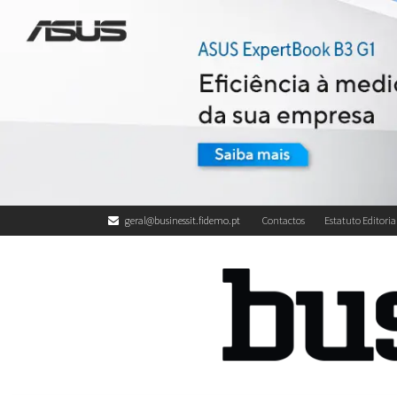
geral@businessit.fidemo.pt
Contactos
Estatuto Editoria