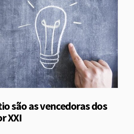
io são as vencedoras dos
r XXI