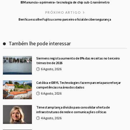
IBM anuncia «a primeira» tecnologia de chip sub-1 nanómetro
PRÓXIMO ARTIGO
Benfica escolhe Fujitsu como parceiro oficial de cibersegurança
Também lhe pode interessar
Siemens regista aumento de 8% das receitas no terceiro
trimestre de 2026
6 Agosto, 2026
Católica e IDRYL Technologies fazem parceria para reforçar
competências na área dos dados
6 Agosto, 2026
Timestamp lança divisão para consolidar oferta de
infraestruturas de rede e comunicações críticas
4 Agosto, 2026