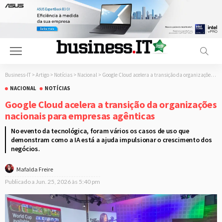
Business-IT
>
Artigo
>
Notícias
>
Nacional
>
Google Cloud acelera a transição da organizações nacionais para empresas agênticas
NACIONAL
NOTÍCIAS
Google Cloud acelera a transição da organizações
nacionais para empresas agênticas
No evento da tecnológica, foram vários os casos de uso que
demonstram como a IA está a ajuda impulsionar o crescimento dos
negócios.
Mafalda Freire
Publicado a
Jun. 25, 2026 às 5:40 pm