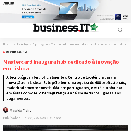
Business-IT
>
Artigo
>
Reportagem
>
Mastercard inaugura hub dedicado à inovação em Lisboa
REPORTAGEM
Mastercard inaugura hub dedicado à inovação
em Lisboa
A tecnológica abriu oficialmente o Centro de Excelência para a
Inovação em Lisboa. Este pólo tem uma equipa de 600 profissionais,
maioritariamente constituída por portugueses, e está a trabalhar
em áreas como IA, cibersegurança e análise de dados ligadas aos
pagamentos.
Mafalda Freire
Publicado a
Jun. 22, 2026 às 10:25 am