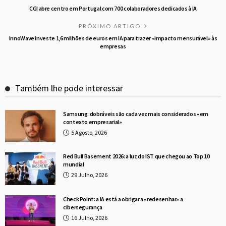
CGI abre centro em Portugal com 700 colaboradores dedicados à IA
PRÓXIMO ARTIGO
InnoWave investe 1,6 milhões de euros em IA para trazer «impacto mensurável» às
empresas
Também lhe pode interessar
Samsung: dobráveis são cada vez mais considerados «em
contexto empresarial»
5 Agosto, 2026
Red Bull Basement 2026: a luz do IST que chegou ao Top 10
mundial
29 Julho, 2026
Check Point: a IA está a obrigar a «redesenhar» a
cibersegurança
16 Julho, 2026